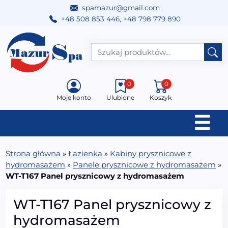
spamazur@gmail.com
+48 508 853 446
,
+48 798 779 890
Przejdź do treści
Main Navigation
0
0
Moje konto
Ulubione
Koszyk
☰
Strona główna
»
Łazienka
»
Kabiny prysznicowe z
hydromasażem
»
Panele prysznicowe z hydromasażem
»
WT-T167 Panel prysznicowy z hydromasażem
WT-T167 Panel prysznicowy z
hydromasażem