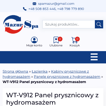
spamazur@gmail.com
+48 508 853 446
,
+48 798 779 890
Przejdź do treści
Main Navigation
0
0
Moje konto
Ulubione
Koszyk
☰
Strona główna
»
Łazienka
»
Kabiny prysznicowe z
hydromasażem
»
Panele prysznicowe z hydromasażem
»
WT-V912 Panel prysznicowy z hydromasażem
WT-V912 Panel prysznicowy z
hydromasażem