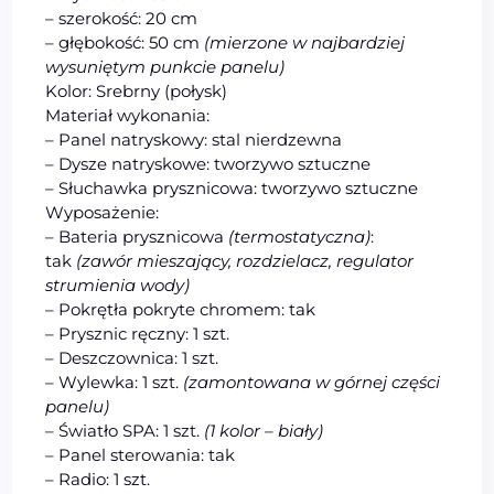
– szerokość: 20 cm
– głębokość: 50 cm
(mierzone w najbardziej
wysuniętym punkcie panelu)
Kolor: Srebrny (połysk)
Materiał wykonania:
– Panel natryskowy: stal nierdzewna
– Dysze natryskowe: tworzywo sztuczne
– Słuchawka prysznicowa: tworzywo sztuczne
Wyposażenie:
– Bateria prysznicowa
(termostatyczna)
:
tak
(zawór mieszający, rozdzielacz, regulator
strumienia wody)
– Pokrętła pokryte chromem: tak
– Prysznic ręczny: 1 szt.
– Deszczownica: 1 szt.
– Wylewka: 1 szt.
(zamontowana w górnej części
panelu)
– Światło SPA: 1 szt.
(1 kolor – biały)
– Panel sterowania: tak
– Radio: 1 szt.