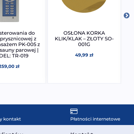
sterowania do
OSŁONA KORKA
Po
 prysznicowej z
KLIK/KLAK – ZŁOTY SO-
sażem PK-005 z
001G
 sauny parowej |
49,99
zł
EL: TR-019
259,00
zł
y kontakt
Płatności internetowe