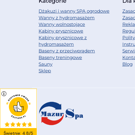
Kategorie
Dla 
Dżakuzi i wanny SPA ogrodowe
Zasad
Wanny z hydromasażem
Zasa
Wanny wolnostojące
Rekl
Kabiny prysznicowe
Regu
Kabiny prysznicowe z
Polit
hydromasażem
Instr
Baseny z przeciwprądem
Serwi
Baseny treningowe
Kont
Sauny
Blog
Sklep
Świetnie
:
4.8
/
5