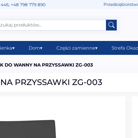
Przedsiębiorstw
 446
,
+48 798 779 890
ienka
▾
Dom
▾
Części zamienne
▾
Strefa Okaz
 DO WANNY NA PRZYSSAWKI ZG-003
NA PRZYSSAWKI ZG-003