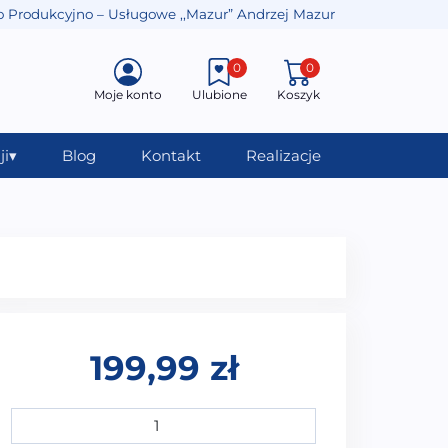
o Produkcyjno – Usługowe ,,Mazur” Andrzej Mazur
0
0
Moje konto
Ulubione
Koszyk
ji
▾
Blog
Kontakt
Realizacje
199,99
zł
ilość ZAGŁÓWEK DO WANNY NA PRZYSSAWKI ZG-003