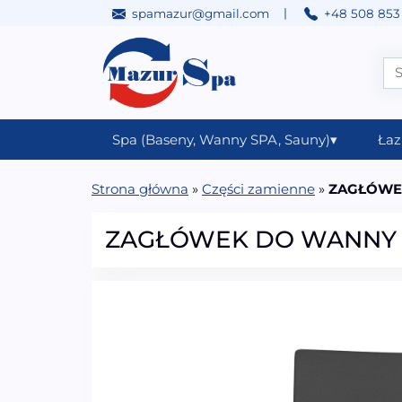
|
spamazur@gmail.com
+48 508 853
Przejdź do treści
Main Navigation
Spa (Baseny, Wanny SPA, Sauny)
▾
Łaz
Strona główna
»
Części zamienne
»
ZAGŁÓWEK
ZAGŁÓWEK DO WANNY 