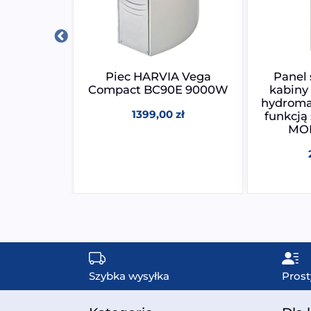
o wanny z
Piec HARVIA Vega
Panel 
 DW-030 |
Compact BC90E 9000W
kabiny
m
hydroma
1399,00
zł
funkcją
zł
MOD
Szybka wysyłka
Prost