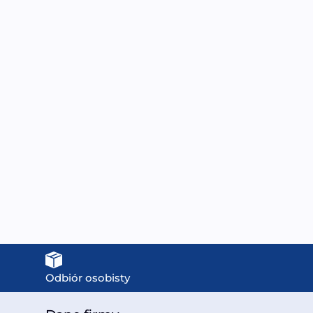
mpa wodna do wanien
Piec HARVIA KIP60
SPA z hydromasażem
6000W BLACK STEEL
PW-009 | MODEL: LP-
1799,00
zł
200 | MOC: 1500 W
1500,00
zł
Odbiór osobisty