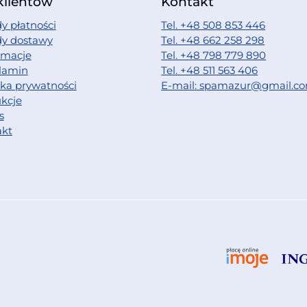
klientów
Kontakt
y płatności
Tel. +48 508 853 446
dy dostawy
Tel. +48 662 258 298
amacje
Tel. +48 798 779 890
lamin
Tel. +48 511 563 406
yka prywatności
E-mail: spamazur@gmail.c
ukcje
s
akt