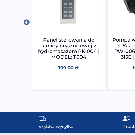
ania do
Panel sterowania do
Pompa w
omasażem
kabiny prysznicowej z
SPA z
PL-003
hydromasażem PK-004 |
PW-006
MODEL: T004
315E 
zł
199,00
zł
Szybka wysyłka
Prost