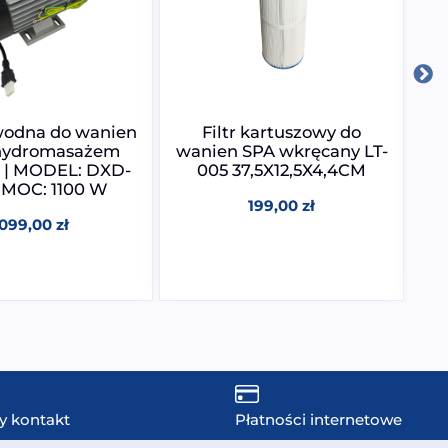
odna do wanien
Filtr kartuszowy do
 hydromasażem
wanien SPA wkręcany LT-
w
 | MODEL: DXD-
005 37,5X12,5X4,4CM
| MOC: 1100 W
199,00
zł
1099,00
zł
y kontakt
Płatności internetowe