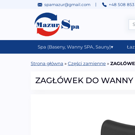
|
spamazur@gmail.com
+48 508 853
Przejdź do treści
Main Navigation
Spa (Baseny, Wanny SPA, Sauny)
▾
Łaz
Strona główna
»
Części zamienne
»
ZAGŁÓWE
ZAGŁÓWEK DO WANNY 