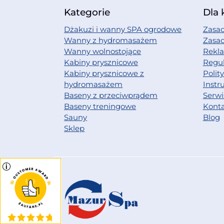
Kategorie
Dla 
Dżakuzi i wanny SPA ogrodowe
Zasad
Wanny z hydromasażem
Zasa
Wanny wolnostojące
Rekl
Kabiny prysznicowe
Regu
Kabiny prysznicowe z
Polit
hydromasażem
Instr
Baseny z przeciwprądem
Serwi
Baseny treningowe
Kont
Sauny
Blog
Sklep