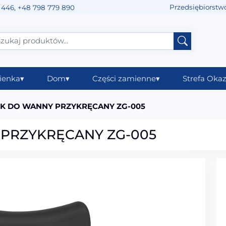
Przedsiębiorstw
 446
,
+48 798 779 890
ienka
▾
Dom
▾
Części zamienne
▾
Strefa Okaz
K DO WANNY PRZYKRĘCANY ZG-005
PRZYKRĘCANY ZG-005