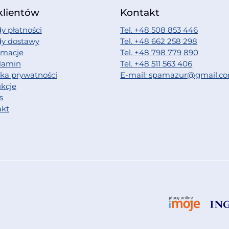
klientów
Kontakt
y płatności
Tel. +48 508 853 446
dy dostawy
Tel. +48 662 258 298
amacje
Tel. +48 798 779 890
lamin
Tel. +48 511 563 406
yka prywatności
E-mail: spamazur@gmail.c
ukcje
s
akt