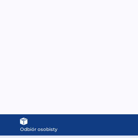
Panel sterowania do
Filtr kartuszowy do
anny z hydromasażem
wanien SPA wciskany LT-
PL-022 | MUS
007 17,5X12,5X5,5CM
999,00
zł
199,00
zł
Odbiór osobisty