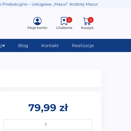
o Produkcyjno – Usługowe ,,Mazur” Andrzej Mazur
0
0
Moje konto
Ulubione
Koszyk
ji
▾
Blog
Kontakt
Realizacje
79,99
zł
ilość ZAGŁÓWEK DO WANNY PRZYKRĘCANY ZG-005