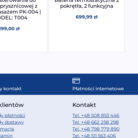
 prysznicowej z
pokrętła, 2 funkcyjna
sażem PK-004 |
699,99
zł
DEL: T004
f
199,00
zł
y kontakt
Płatności internetowe
klientów
Kontakt
y płatności
Tel. +48 508 853 446
dy dostawy
Tel. +48 662 258 298
amacje
Tel. +48 798 779 890
lamin
Tel. +48 511 563 406