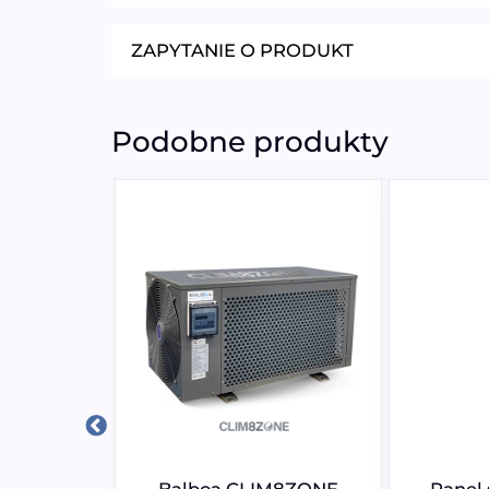
ZAPYTANIE O PRODUKT
Podobne produkty
o wanny z
 DW-076 |
 MUE
zł
Balboa CLIM8ZONE
Panel 