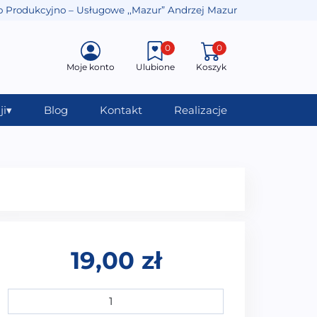
o Produkcyjno – Usługowe ,,Mazur” Andrzej Mazur
0
0
Moje konto
Ulubione
Koszyk
ji
▾
Blog
Kontakt
Realizacje
19,00
zł
ilość Zaślepka fi 48 mm PV-037 rozmiar amerykański