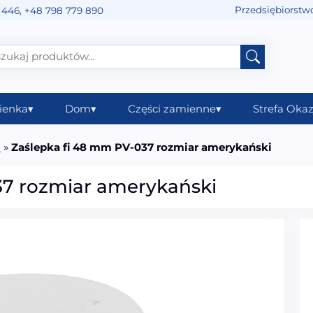
Przedsiębiorstw
 446
,
+48 798 779 890
ienka
▾
Dom
▾
Części zamienne
▾
Strefa Okaz
C
»
Zaślepka fi 48 mm PV-037 rozmiar amerykański
37 rozmiar amerykański