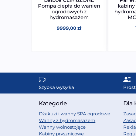
Pompa ciepła do wanien
kabiny
ogrodowych z
hydroma
hydromasażem
MO
9999,00
zł
Szybka wysyłka
Prost
Kategorie
Dla 
Dżakuzi i wanny SPA ogrodowe
Zasad
Wanny z hydromasażem
Zasa
Wanny wolnostojące
Rekl
Kabiny prysznicowe
Regu