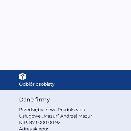
kabiny prysznicowej –
SPA z hydromasażem
dotykowy PK-007 z
PW-009 | MODEL: LP-
unkcją sauny parowej |
200 | MOC: 1500 W
MODEL: MK-117 |
1500,00
zł
349,00
zł
Odbiór osobisty
Dane firmy
Przedsiębiorstwo Produkcyjno
Usługowe ,,Mazur” Andrzej Mazur
NIP: 873 000 00 92
Adres sklepu: