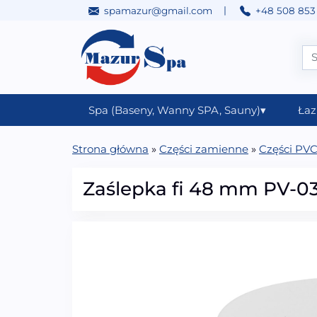
|
spamazur@gmail.com
+48 508 853
Przejdź do treści
Main Navigation
Spa (Baseny, Wanny SPA, Sauny)
▾
Łaz
Strona główna
»
Części zamienne
»
Części PV
Zaślepka fi 48 mm PV-0