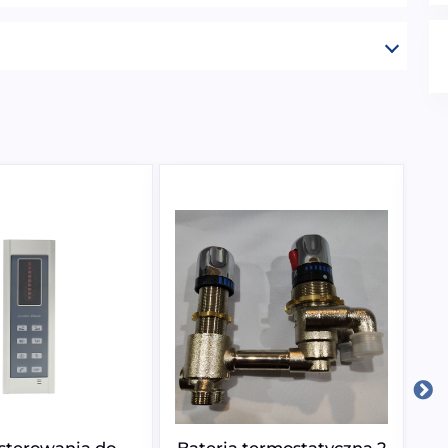
sterowania do
Bateria termostatyczna 2