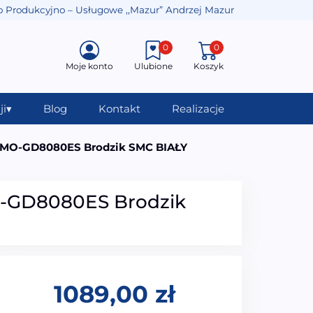
o Produkcyjno – Usługowe ,,Mazur” Andrzej Mazur
0
0
Moje konto
Ulubione
Koszyk
ji
▾
Blog
Kontakt
Realizacje
 MO-GD8080ES Brodzik SMC BIAŁY
O-GD8080ES Brodzik
1089,00
zł