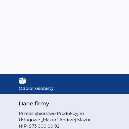
MO-09901W Kabina
MO-M1521 Kabina
prysznicowa
prysznicowa
100X100X225CM
80X80X197CM
1999,00
zł
999,00
zł
Odbiór osobisty
Dane firmy
Przedsiębiorstwo Produkcyjno
Usługowe ,,Mazur” Andrzej Mazur
NIP: 873 000 00 92