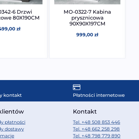
342-6 Drzwi
MO-0322-7 Kabina
icowe 80X190CM
prysznicowa
90X90X197CM
499,00
zł
999,00
zł
y kontakt
Płatności internetowe
klientów
Kontakt
y płatności
Tel. +48 508 853 446
dy dostawy
Tel. +48 662 258 298
amacje
Tel. +48 798 779 890