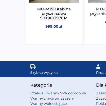
Kabina
MO-M1511 Kabina
MO-0
cowa
prysznicowa
pryszn
95CM
90X90X197CM
zł
999,00
zł
Szybka wysyłka
Prost
Kategorie
Dla 
Dżakuzi i wanny SPA ogrodowe
Zasad
Wanny z hydromasażem
Zasa
Wanny wolnostojące
Rekl