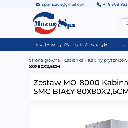
|
spamazur@gmail.com
+48 508 853
Przejdź do treści
Main Navigation
Spa (Baseny, Wanny SPA, Sauny)
▾
Łaz
Strona główna
»
Łazienka
»
Kabiny prysznicow
80X80X2,6CM
Zestaw MO-8000 Kabina
SMC BIAŁY 80X80X2,6C