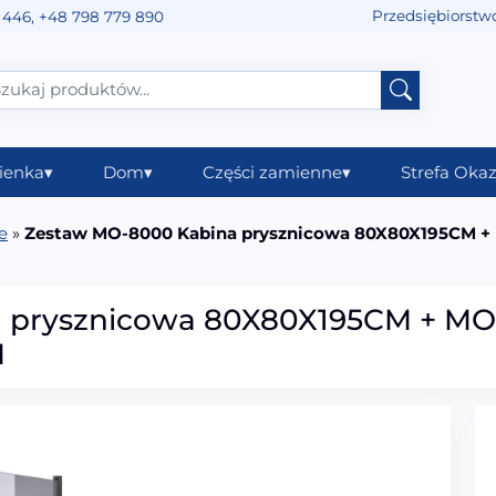
Przedsiębiorstw
 446
,
+48 798 779 890
ienka
▾
Dom
▾
Części zamienne
▾
Strefa Okaz
e
»
Zestaw MO-8000 Kabina prysznicowa 80X80X195CM +
 prysznicowa 80X80X195CM + M
M