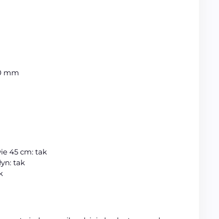
90 mm
e 45 cm: tak
yn: tak
k