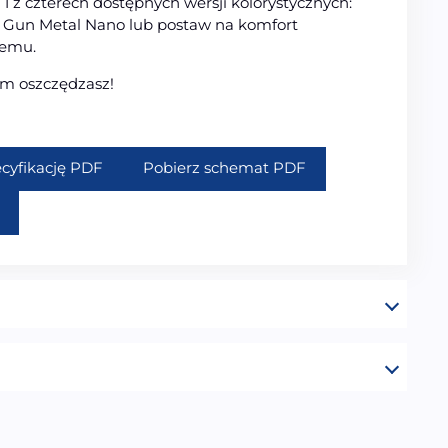
1 z czterech dostępnych wersji kolorystycznych:
, Gun Metal Nano lub postaw na komfort
nemu.
m oszczędzasz!
ecyfikację PDF
Pobierz schemat PDF