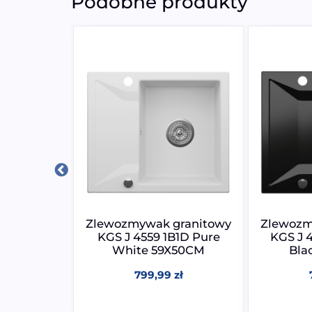
Podobne produkty
granitowy
Zlewozmywak granitowy
Zlewozm
Natural
KGS J 4559 1B1D Pure
KGS J 
X50CM
White 59X50CM
Bla
zł
799,99
zł