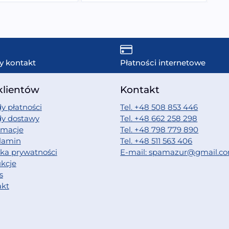
y kontakt
Płatności internetowe
klientów
Kontakt
y płatności
Tel. +48 508 853 446
dy dostawy
Tel. +48 662 258 298
amacje
Tel. +48 798 779 890
lamin
Tel. +48 511 563 406
yka prywatności
E-mail: spamazur@gmail.c
ukcje
s
akt