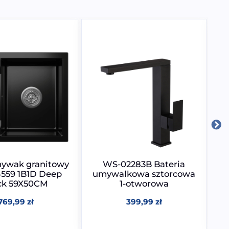
ywak granitowy
WS-02283B Bateria
Zl
4559 1B1D Deep
umywalkowa sztorcowa
ck 59X50CM
1-otworowa
769,99
zł
399,99
zł