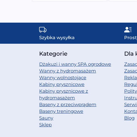
Szybka wysyłka
Prost
Kategorie
Dla 
Dżakuzi i wanny SPA ogrodowe
Zasad
Wanny z hydromasażem
Zasa
Wanny wolnostojące
Rekl
Kabiny prysznicowe
Regu
Kabiny prysznicowe z
Polit
hydromasażem
Instr
Baseny z przeciwprądem
Serwi
Baseny treningowe
Kont
Sauny
Blog
Sklep