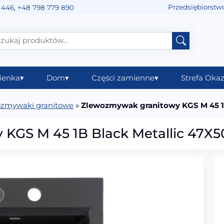
Przedsiębiorstw
 446
,
+48 798 779 890
ienka
▾
Dom
▾
Części zamienne
▾
Strefa Okaz
zmywaki granitowe
»
Zlewozmywak granitowy KGS M 45 1
KGS M 45 1B Black Metallic 47X