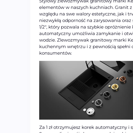
Stylowy zlewozmywak granitowy marki Ker
elementów w naszych kuchniach. Granit z 
względu na swe walory estetyczne, jak i tr
niezwykłą odporność na zarysowania oraz 
1/2″, który pozwala na szybkie opróżnieni
automatyczny umożliwia zamykanie i otwie
wodzie. Zlewozmywak granitowy marki K
kuchennym wnętrzu i z pewnością spełni 
konsumentów.
Za 1 zł otrzymujesz korek automatyczny i s