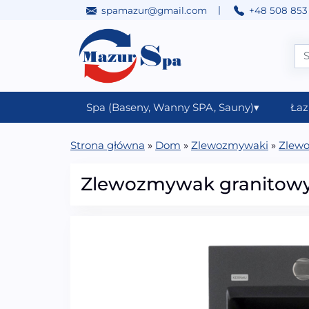
|
spamazur@gmail.com
+48 508 853
Przejdź do treści
Main Navigation
Spa (Baseny, Wanny SPA, Sauny)
▾
Łaz
Strona główna
»
Dom
»
Zlewozmywaki
»
Zlewo
Zlewozmywak granitowy 