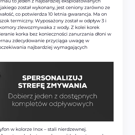
nau to jeden z najbardziej eksploatowanych
jakiego został wykonany, jest ceniony zarówno ze
wałość, co potwierdza 10 letnia gwarancja. Ma on
szok termiczny. Wyposażony został w odpływ 3 i
e komory zlewozmywaka z wody. Z kolei korek
ranie korka bez konieczności zanurzania dłoni w
ernau zdecydowanie przyciąga uwagę w
oczekiwania najbardziej wymagających
yfon w kolorze Inox – stali nierdzewnej.