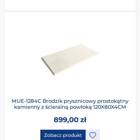
MUE-1284C Brodzik prysznicowy prostokątny
kamienny z ścieralną powłoką 120X80X4CM
899,00
zł
Ten produkt ma opcje, które 
Zobacz produkt