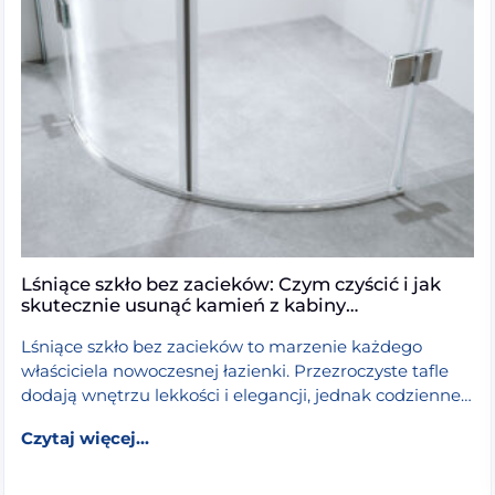
Lśniące szkło bez zacieków: Czym czyścić i jak
skutecznie usunąć kamień z kabiny
prysznicowej?
Lśniące szkło bez zacieków to marzenie każdego
właściciela nowoczesnej łazienki. Przezroczyste tafle
dodają wnętrzu lekkości i elegancji, jednak codzienne
użytkowanie prysznica stawia przed nami spory […]
walk-in będzie najlepsza? Wybór szkła, grubości w mm i
from Lśniące szkło bez zacieków: Czym cz
Czytaj dalej >
Czytaj więcej...