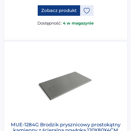
Ten produkt ma opcje, które 
Zobacz produkt
Dostępność:
4 w magazynie
MUE-1284G Brodzik prysznicowy prostokątny
kamienny z ścieralną powłoką 120X80X4CM