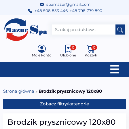
spamazur@gmail.com
+48 508 853 446
,
+48 798 779 890
Przejdź do treści
Main Navigation
0
0
Moje konto
Ulubione
Koszyk
☰
Strona główna
»
Brodzik prysznicowy 120x80
Zobacz filtry/kategorie
Brodzik prysznicowy 120x80