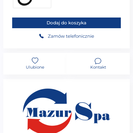
149,99
zł
ilość MUE-1284TB Brodzik prysznicowy prostokątny k
Dodaj do koszyka
Zamów telefonicznie
Ulubione
Kontakt