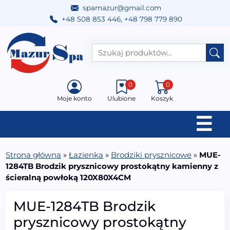
spamazur@gmail.com
+48 508 853 446
,
+48 798 779 890
Przejdź do treści
Main Navigation
0
0
Moje konto
Ulubione
Koszyk
☰
Strona główna
»
Łazienka
»
Brodziki prysznicowe
»
MUE-
1284TB Brodzik prysznicowy prostokątny kamienny z
ścieralną powłoką 120X80X4CM
MUE-1284TB Brodzik
prysznicowy prostokątny