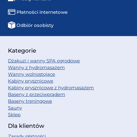
Płatności internetowe
Odbiór osobisty
Kategorie
Dżakuzi i wanny SPA ogrodowe
Wanny z hydromasażem
Wanny wolnostojące
Kabiny prysznicowe
Kabiny prysznicowe z hydromasażem
Baseny z przeciwprądem
Baseny treningowe
Sauny
Sklep
Dla klientów
Zasady płatności