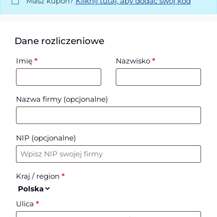
Masz kupon?
Kliknij tutaj, aby dodać swój kod
Dane rozliczeniowe
Imię
*
Nazwisko
*
Nazwa firmy
(opcjonalne)
NIP
(opcjonalne)
Kraj / region
*
Ulica
*