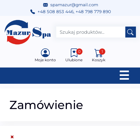
spamazur@gmail.com
+48 508 853 446
,
+48 798 779 890
Przejdź do treści
Main Navigation
0
1
Moje konto
Ulubione
Koszyk
☰
Zamówienie
×