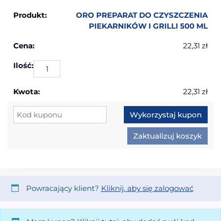
ORO PREPARAT DO CZYSZCZENIA
PIEKARNIKÓW I GRILLI 500 ML
22,31
zł
ilo
22,31
zł
Kupon:
Wykorzystaj kupon
Zaktualizuj koszyk
Powracający klient?
Kliknij, aby się zalogować