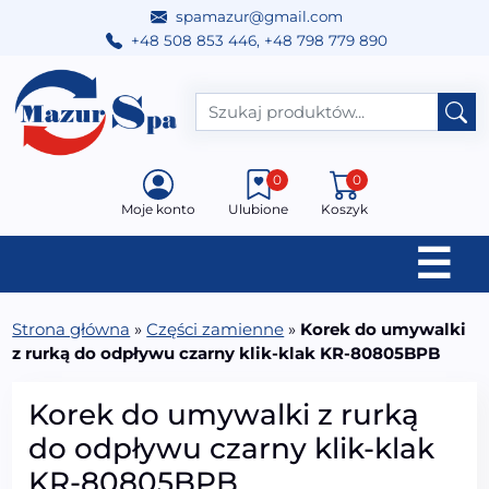
spamazur@gmail.com
+48 508 853 446
,
+48 798 779 890
Przejdź do treści
Main Navigation
0
0
Moje konto
Ulubione
Koszyk
☰
Strona główna
»
Części zamienne
»
Korek do umywalki
z rurką do odpływu czarny klik-klak KR-80805BPB
Korek do umywalki z rurką
do odpływu czarny klik-klak
KR-80805BPB