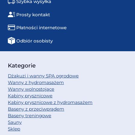
Szybka wysyłka
Prosty kontakt
Płatności internetowe
Odbiór osobisty
Kategorie
Dżakuzi i wanny SPA ogrodowe
Wanny z hydromasażem
Wanny wolnostojące
Kabiny prysznicowe
Kabiny prysznicowe z hydromasażem
Baseny z przeciwprądem
Baseny treningowe
Sauny
Sklep