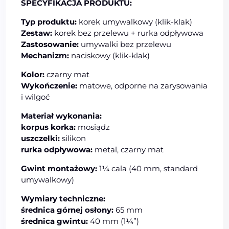
SPECYFIKACJA PRODUKTU:
Typ produktu:
korek umywalkowy (klik-klak)
Zestaw:
korek bez przelewu + rurka odpływowa
Zastosowanie:
umywalki bez przelewu
Mechanizm:
naciskowy (klik-klak)
Kolor:
czarny mat
Wykończenie:
matowe, odporne na zarysowania
i wilgoć
Materiał wykonania:
korpus korka:
mosiądz
uszczelki:
silikon
rurka odpływowa:
metal, czarny mat
Gwint montażowy:
1¼ cala (40 mm, standard
umywalkowy)
Wymiary techniczne:
średnica górnej osłony:
65 mm
średnica gwintu:
40 mm (1¼”)