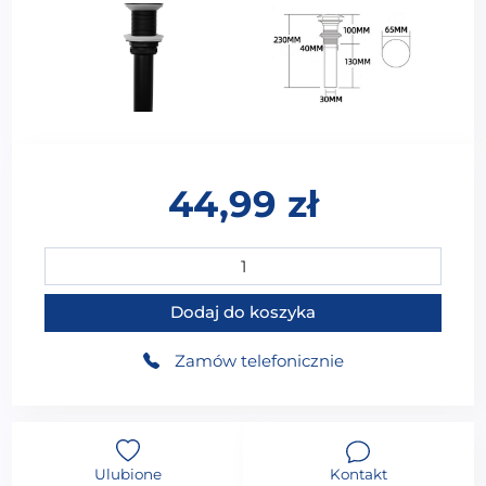
44,99
zł
ilość Korek do umywalki z rurką do odpływu czarny k
Dodaj do koszyka
Zamów telefonicznie
Ulubione
Kontakt