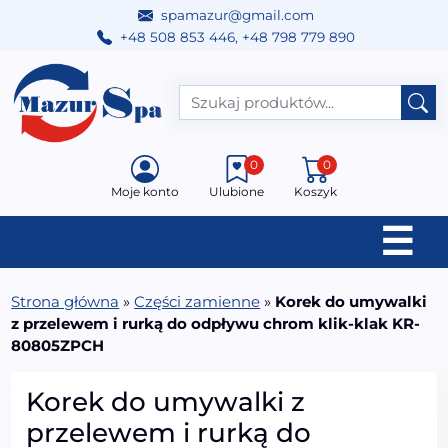
spamazur@gmail.com
+48 508 853 446
,
+48 798 779 890
Przejdź do treści
Main Navigation
0
0
Moje konto
Ulubione
Koszyk
☰
Strona główna
»
Części zamienne
»
Korek do umywalki
z przelewem i rurką do odpływu chrom klik-klak KR-
80805ZPCH
Korek do umywalki z
przelewem i rurką do