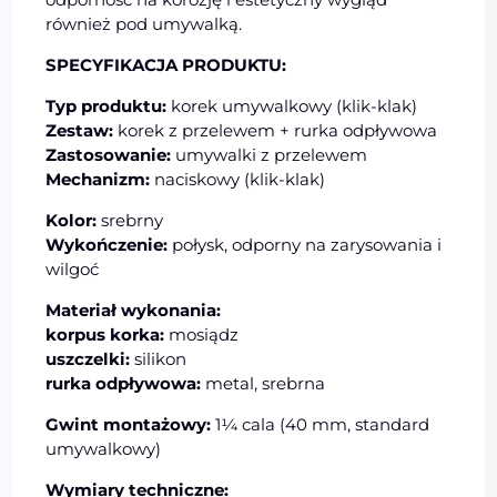
również pod umywalką.
SPECYFIKACJA PRODUKTU:
Typ produktu:
korek umywalkowy (klik-klak)
Zestaw:
korek z przelewem + rurka odpływowa
Zastosowanie:
umywalki z przelewem
Mechanizm:
naciskowy (klik-klak)
Kolor:
srebrny
Wykończenie:
połysk, odporny na zarysowania i
wilgoć
Materiał wykonania:
korpus korka:
mosiądz
uszczelki:
silikon
rurka odpływowa:
metal, srebrna
Gwint montażowy:
1¼ cala (40 mm, standard
umywalkowy)
Wymiary techniczne: