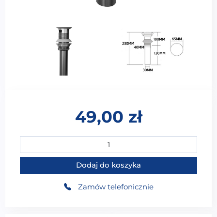
49,00
zł
ilość Korek do umywalki z przelewem i rurką do odp
Dodaj do koszyka
Zamów telefonicznie