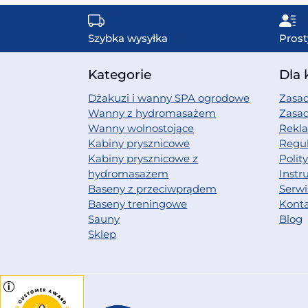
Szybka wysyłka
Prost
Kategorie
Dla 
Dżakuzi i wanny SPA ogrodowe
Zasad
Wanny z hydromasażem
Zasa
Wanny wolnostojące
Rekl
Kabiny prysznicowe
Regu
Kabiny prysznicowe z
Polit
hydromasażem
Instr
Baseny z przeciwprądem
Serwi
Baseny treningowe
Kont
Sauny
Blog
Sklep