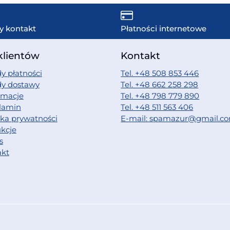
y kontakt
Płatności internetowe
klientów
Kontakt
y płatności
Tel. +48 508 853 446
dy dostawy
Tel. +48 662 258 298
amacje
Tel. +48 798 779 890
lamin
Tel. +48 511 563 406
yka prywatności
E-mail: spamazur@gmail.c
ukcje
s
akt