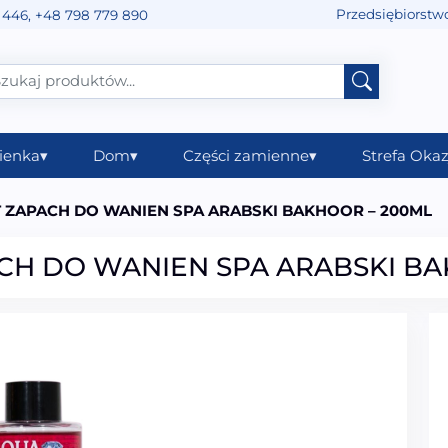
Przedsiębiorstw
 446
,
+48 798 779 890
ienka
▾
Dom
▾
Części zamienne
▾
Strefa Okaz
 ZAPACH DO WANIEN SPA ARABSKI BAKHOOR – 200ML
CH DO WANIEN SPA ARABSKI BA