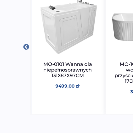
70 Wanna
MO-0101 Wanna dla
MO-1
 SPA z
niepełnosprawnych
wo
ażem
131X67X97CM
przyści
0X75X59CM
17
9499,00
zł
0
zł