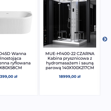
045D Wanna
MUE-H1400-22 CZARNA
lnostojąca
Kabina prysznicowa z
enna ryflowana
hydromasażem i sauną
S
0X80X58CM
parową 140X100X217CM
3399,00
zł
18999,00
zł