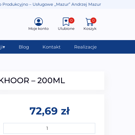
o Produkcyjno – Usługowe ,,Mazur” Andrzej Mazur
0
0
Moje konto
Ulubione
Koszyk
ji
▾
Blog
Kontakt
Realizacje
KHOOR – 200ML
72,69
zł
ilość AQUA EXCELLENT ZAPACH DO WANIEN SPA ARAB