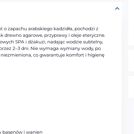
 o zapachu arabskiego kadzidła, pochodzi z
ak drewno agarowe, przyprawy i oleje eteryczne.
wych SPA i dżakuzi, nadając wodzie subtelny,
przez 2–3 dni. Nie wymaga wymiany wody, po
e niezmieniona, co gwarantuje komfort i higienę
 basenów i wanien