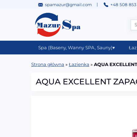
|
spamazur@gmail.com
+48 508 853
Przejdź do treści
Main Navigation
Spa (Baseny, Wanny SPA, Sauny)
▾
Łaz
Strona główna
»
Łazienka
»
AQUA EXCELLENT
AQUA EXCELLENT ZAPA