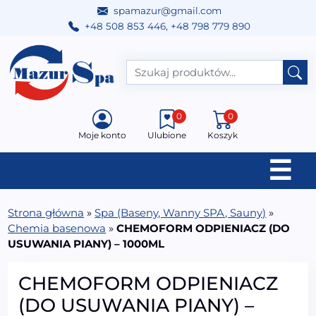
spamazur@gmail.com
+48 508 853 446
,
+48 798 779 890
Przejdź do treści
Main Navigation
0
0
Moje konto
Ulubione
Koszyk
☰
Strona główna
»
Spa (Baseny, Wanny SPA, Sauny)
»
Chemia basenowa
»
CHEMOFORM ODPIENIACZ (DO
USUWANIA PIANY) – 1000ML
CHEMOFORM ODPIENIACZ
(DO USUWANIA PIANY) –