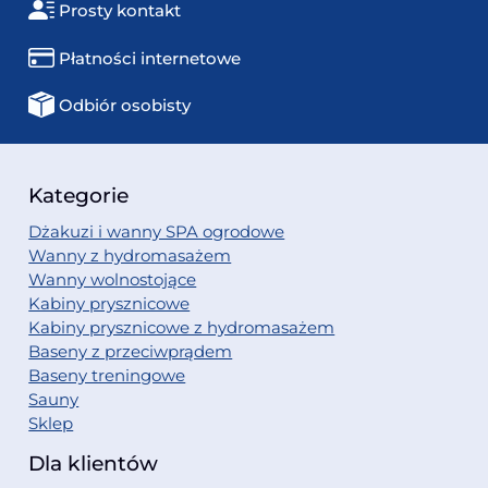
Prosty kontakt
Płatności internetowe
Odbiór osobisty
Kategorie
Dżakuzi i wanny SPA ogrodowe
Wanny z hydromasażem
Wanny wolnostojące
Kabiny prysznicowe
Kabiny prysznicowe z hydromasażem
Baseny z przeciwprądem
Baseny treningowe
Sauny
Sklep
Dla klientów