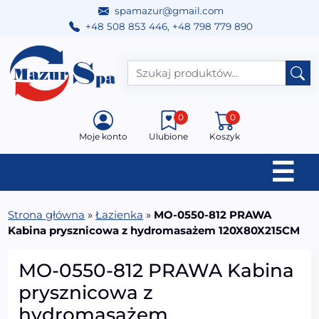
spamazur@gmail.com
+48 508 853 446
,
+48 798 779 890
Przejdź do treści
Main Navigation
0
0
Moje konto
Ulubione
Koszyk
☰
Strona główna
»
Łazienka
»
MO-0550-812 PRAWA
Kabina prysznicowa z hydromasażem 120X80X215CM
MO-0550-812 PRAWA Kabina
prysznicowa z
hydromasażem