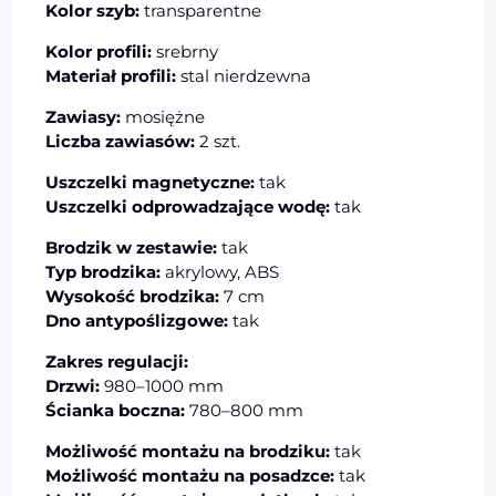
Kolor szyb:
transparentne
Kolor profili:
srebrny
Materiał profili:
stal nierdzewna
Zawiasy:
mosiężne
Liczba zawiasów:
2 szt.
Uszczelki magnetyczne:
tak
Uszczelki odprowadzające wodę:
tak
Brodzik w zestawie:
tak
Typ brodzika:
akrylowy, ABS
Wysokość brodzika:
7 cm
Dno antypoślizgowe:
tak
Zakres regulacji:
Drzwi:
980–1000 mm
Ścianka boczna:
780–800 mm
Możliwość montażu na brodziku:
tak
Możliwość montażu na posadzce:
tak