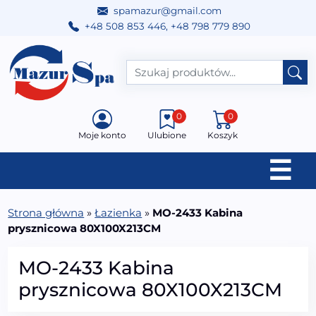
spamazur@gmail.com
+48 508 853 446
,
+48 798 779 890
Przejdź do treści
Main Navigation
0
0
Moje konto
Ulubione
Koszyk
☰
Strona główna
»
Łazienka
»
MO-2433 Kabina
prysznicowa 80X100X213CM
MO-2433 Kabina
prysznicowa 80X100X213CM