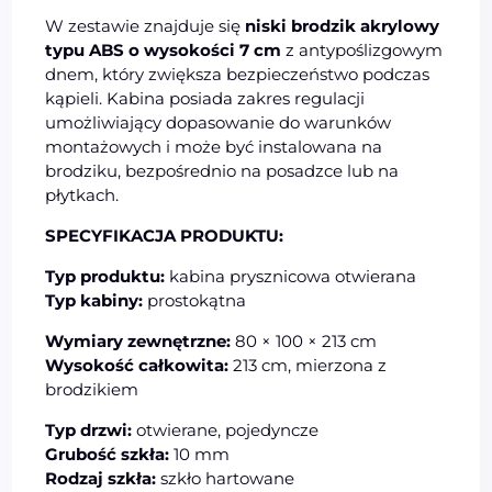
W zestawie znajduje się
niski brodzik akrylowy
typu ABS o wysokości 7 cm
z antypoślizgowym
dnem, który zwiększa bezpieczeństwo podczas
kąpieli. Kabina posiada zakres regulacji
umożliwiający dopasowanie do warunków
montażowych i może być instalowana na
brodziku, bezpośrednio na posadzce lub na
płytkach.
SPECYFIKACJA PRODUKTU:
Typ produktu:
kabina prysznicowa otwierana
Typ kabiny:
prostokątna
Wymiary zewnętrzne:
80 × 100 × 213 cm
Wysokość całkowita:
213 cm, mierzona z
brodzikiem
Typ drzwi:
otwierane, pojedyncze
Grubość szkła:
10 mm
Rodzaj szkła:
szkło hartowane