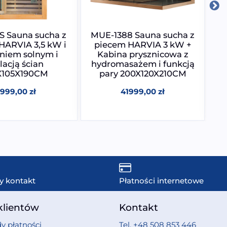
 Sauna sucha z
MUE-1388 Sauna sucha z
M
HARVIA 3,5 kW i
piecem HARVIA 3 kW +
In
niem solnym i
Kabina prysznicowa z
lacją ścian
hydromasażem i funkcją
X105X190CM
pary 200X120X210CM
5999,00
zł
41999,00
zł
y kontakt
Płatności internetowe
klientów
Kontakt
y płatności
Tel. +48 508 853 446