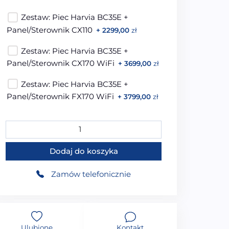
Zestaw: Piec Harvia BC35E +
Panel/Sterownik CX110
+ 2299,00
zł
Zestaw: Piec Harvia BC35E +
Panel/Sterownik CX170 WiFi
+ 3699,00
zł
Zestaw: Piec Harvia BC35E +
Panel/Sterownik FX170 WiFi
+ 3799,00
zł
ilość MO-EL2S Sauna sucha z piecem HARVIA 3,5 kW 130
Dodaj do koszyka
Zamów telefonicznie
Ulubione
Kontakt