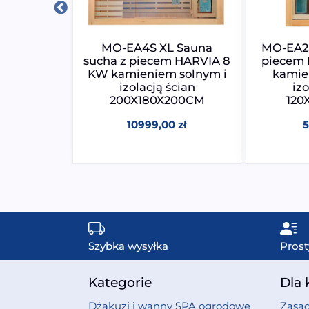
auna na
MO-EA4S XL Sauna
MO-EA2S
wień
sucha z piecem HARVIA 8
piecem 
200CM
KW kamieniem solnym i
kamie
izolacją ścian
izo
0
zł
200X180X200CM
120
10999,00
zł
Szybka wysyłka
Prost
Kategorie
Dla 
Dżakuzi i wanny SPA ogrodowe
Zasad