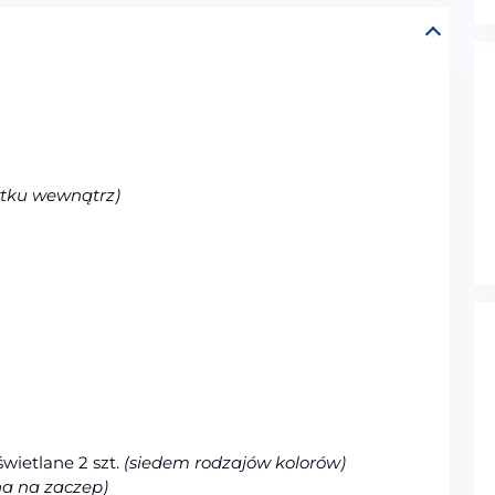
ytku
wewn
ątrz
)
wietlane 2 szt.
(siedem rodzajów kolorów)
 na zaczep)