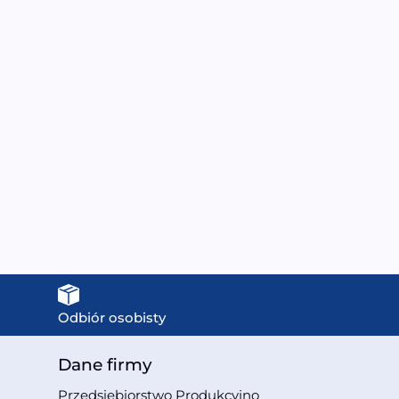
O-SW4 COMBO Sauna
MO-EA3S XL Sauna sucha
frared/Fińska z piecem
z piecem HARVIA 4,5 kW,
HARVIA 8 kW i
kamieniem solnym i
kamieniem solnym
izolacją ścian
175X175X200CM
150X150X200CM
12499,00
zł
6999,00
zł
Odbiór osobisty
Dane firmy
Przedsiębiorstwo Produkcyjno