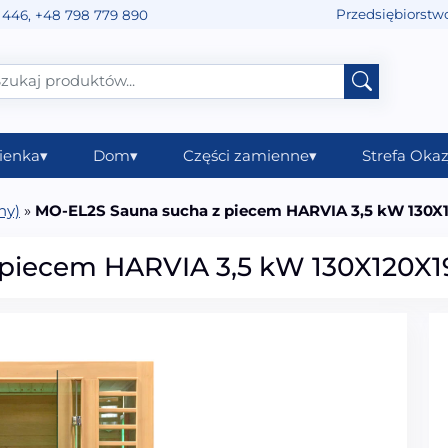
Przedsiębiorstw
 446
,
+48 798 779 890
ienka
▾
Dom
▾
Części zamienne
▾
Strefa Okaz
ny)
»
MO-EL2S Sauna sucha z piecem HARVIA 3,5 kW 130
 piecem HARVIA 3,5 kW 130X120X