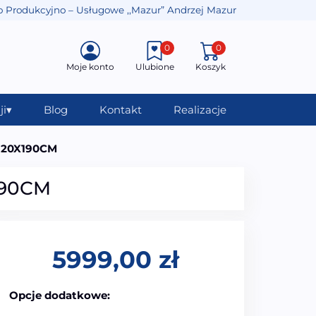
o Produkcyjno – Usługowe ,,Mazur” Andrzej Mazur
0
0
Moje konto
Ulubione
Koszyk
ji
▾
Blog
Kontakt
Realizacje
X120X190CM
190CM
5999,00
zł
Opcje dodatkowe: