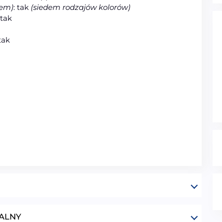
iem)
: tak
(siedem rodzajów kolorów)
tak
tak
ALNY