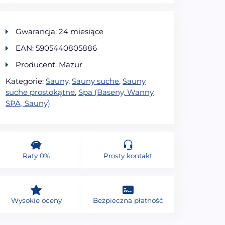
Gwarancja: 24 miesiące
EAN: 5905440805886
Producent: Mazur
Kategorie:
Sauny
,
Sauny suche
,
Sauny
suche prostokątne
,
Spa (Baseny, Wanny
SPA, Sauny)
Raty 0%
Prosty kontakt
Wysokie oceny
Bezpieczna płatność