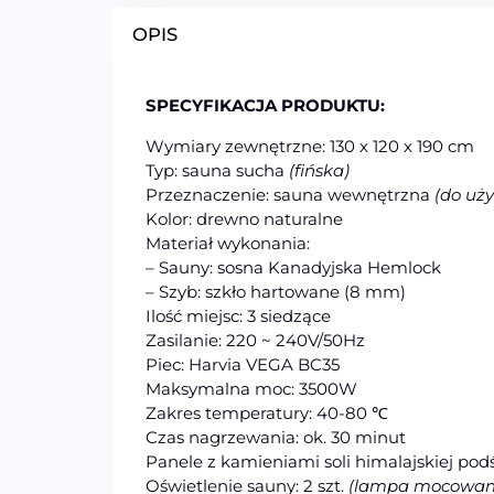
OPIS
SPECYFIKACJA PRODUKTU:
Wymiary zewnętrzne: 130 x 120 x 190 cm
Typ: sauna sucha
(fińska)
Przeznaczenie: sauna
wew
nętrzna
(do uż
Kolor: drewno naturalne
Materiał wykonania:
– Sauny: sosna Kanadyjska Hemlock
– Szyb: szkło hartowane (8 mm)
Ilość miejsc: 3 siedzące
Zasilanie: 220 ~ 240V/50Hz
Piec: Harvia VEGA BC35
Maksymalna moc: 3500W
Zakres temperatury: 40-80 ℃
Czas nagrzewania: ok. 30 minut
Panele z kamieniami soli himalajskiej podś
Oświetlenie sauny: 2 szt.
(lampa mocowana