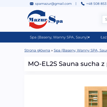
|
spamazur@gmail.com
+48 508 853
Przejdź do treści
Main Navigation
Spa (Baseny, Wanny SPA, Sauny)
▾
Łaz
Strona główna
»
Spa (Baseny, Wanny SPA, Sau
MO-EL2S Sauna sucha z