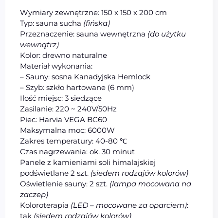
Wymiary zewnętrzne: 150 x 150 x 200 cm
Typ: sauna sucha
(fińska)
Przeznaczenie: sauna
wew
nętrzna
(do użytku
wewn
ątrz
)
Kolor: drewno naturalne
Materiał wykonania:
– Sauny: sosna Kanadyjska Hemlock
– Szyb: szkło hartowane (6 mm)
Ilość miejsc: 3 siedzące
Zasilanie: 220 ~ 240V/50Hz
Piec: Harvia VEGA BC60
Maksymalna moc: 6000W
Zakres temperatury: 40-80 ℃
Czas nagrzewania: ok. 30 minut
Panele z kamieniami soli himalajskiej
podświetlane 2 szt.
(siedem rodzajów kolorów)
Oświetlenie sauny: 2 szt.
(lampa mocowana na
zaczep)
Koloroterapia
(LED – mocowane za oparciem)
:
tak
(siedem rodzajów kolorów)