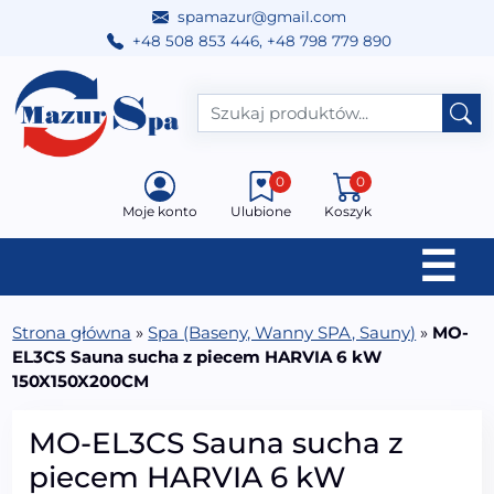
spamazur@gmail.com
+48 508 853 446
,
+48 798 779 890
Przejdź do treści
Main Navigation
0
0
Moje konto
Ulubione
Koszyk
☰
Strona główna
»
Spa (Baseny, Wanny SPA, Sauny)
»
MO-
EL3CS Sauna sucha z piecem HARVIA 6 kW
150X150X200CM
MO-EL3CS Sauna sucha z
piecem HARVIA 6 kW