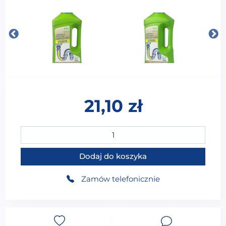
21,10
zł
ilość ORO BIO UDRAŻNIACZ ODPŁYWÓW KANALIZA
Dodaj do koszyka
Zamów telefonicznie