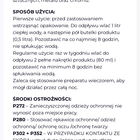
sztucznych, metalu oraz chromu.
SPOSÓB UŻYCIA:
Pierwsze użycie: przed zastosowaniem
wstrząsnąć opakowanie. Do odpływu wlać 1 litr
ciepłej wody, a następnie pół butelki produktu
(0,5 litra). Pozostawić na co najmniej 8 godzin,
nie spłukując wodą.
Regularne użycie: raz w tygodniu wlać do
odpływu 2 pełne nakrętki produktu (80 ml) i
pozostawić na minimum 8 godzin bez
spłukiwania wodą.
Zaleca się stosowanie preparatu wieczorem, aby
mógł działać przez całą noc.
ŚRODKI OSTROŻNOŚCI:
P272
– Zanieczyszczonej odzieży ochronnej nie
wynosić poza miejsce pracy.
P280
– Stosować rękawice ochronne/ odzież
ochronną/ ochronę oczu /ochronę twarzy.
P302 + P352
– W PRZYPADKU KONTAKTU ZE