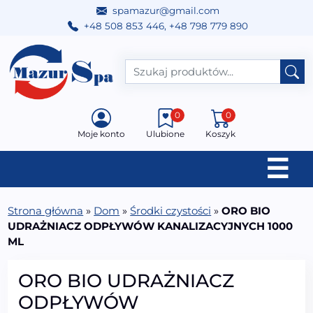
spamazur@gmail.com
+48 508 853 446
,
+48 798 779 890
Przejdź do treści
Main Navigation
0
0
Moje konto
Ulubione
Koszyk
☰
Strona główna
»
Dom
»
Środki czystości
»
ORO BIO
UDRAŻNIACZ ODPŁYWÓW KANALIZACYJNYCH 1000
ML
ORO BIO UDRAŻNIACZ
ODPŁYWÓW