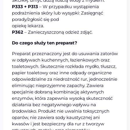
SKÓRĄ: umyć dużą ilością wody z mydłem.
P333 + P313
– W przypadku wystąpienia
podrażnienia skóry lub wysypki: Zasięgnąć
porady/zgłosić się pod
opiekę lekarza.
P362
– Zanieczyszczoną odzież zdjąć.
Do czego służy ten preparat?
Preparat przeznaczony jest do usuwania zatorów
w odpływach kuchennych, łazienkowych oraz
toaletowych. Skutecznie rozkłada mydło, tłuszcz,
papier toaletowy oraz inne odpady organiczne
odpowiedzialne za niedrożność rur, jednocześnie
eliminując nieprzyjemne zapachy. Zawiera
specjalnie dobraną kombinację aktywnych
enzymów, która zapewnia wysoką skuteczność
działania bez negatywnego wpływu na
środowisko. Produkt nie uwalnia toksycznych
oparów, nie zawiera sody kaustycznej ani
kwasów i jest bezpieczny dla rur z tworzyw