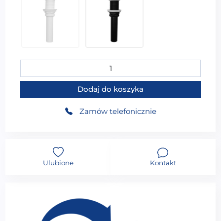
44,99
zł
44,99
zł
ilość Umywalka nablatowa owalna UM-A478 15,5X60,5
Dodaj do koszyka
Zamów telefonicznie
Ulubione
Kontakt