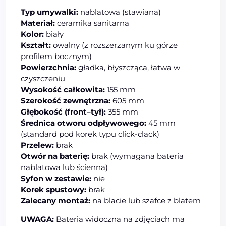
Typ umywalki:
nablatowa (stawiana)
Materiał:
ceramika sanitarna
Kolor:
biały
Kształt:
owalny (z rozszerzanym ku górze
profilem bocznym)
Powierzchnia:
gładka, błyszcząca, łatwa w
czyszczeniu
Wysokość całkowita:
155 mm
Szerokość zewnętrzna:
605 mm
Głębokość (front–tył):
355 mm
Średnica otworu odpływowego:
45 mm
(standard pod korek typu click-clack)
Przelew:
brak
Otwór na baterię:
brak (wymagana bateria
nablatowa lub ścienna)
Syfon w zestawie:
nie
Korek spustowy:
brak
Zalecany montaż:
na blacie lub szafce z blatem
UWAGA:
Bateria widoczna na zdjęciach ma