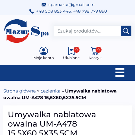
spamazur@gmail.com
+48 508 853 446
,
+48 798 779 890
Przejdź do treści
Main Navigation
0
0
Moje konto
Ulubione
Koszyk
☰
Strona główna
»
Łazienka
»
Umywalka nablatowa
owalna UM-A478 15,5X60,5X35,5CM
Umywalka nablatowa
owalna UM-A478
15,5X60,5X35,5CM