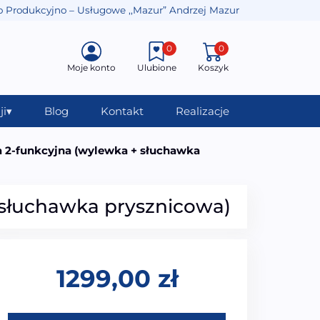
o Produkcyjno – Usługowe ,,Mazur” Andrzej Mazur
0
0
Moje konto
Ulubione
Koszyk
ji
▾
Blog
Kontakt
Realizacje
a 2-funkcyjna (wylewka + słuchawka
 słuchawka prysznicowa)
1299,00
zł
ilość WT-JS4195B Bateria wolnostojąca 2-funkcyjna (wyle