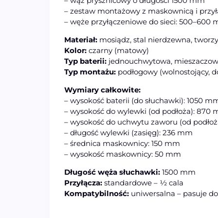
– wąż prysznicowy o długości 1500 mm
– zestaw montażowy z maskownicą i przył
– węże przyłączeniowe do sieci: 500–600
Materiał:
mosiądz, stal nierdzewna, tworz
Kolor:
czarny (matowy)
Typ baterii:
jednouchwytowa, mieszaczo
Typ montażu:
podłogowy (wolnostojący, 
Wymiary całkowite:
– wysokość baterii (do słuchawki): 1050 m
– wysokość do wylewki (od podłoża): 870
– wysokość do uchwytu zaworu (od podło
– długość wylewki (zasięg): 236 mm
– średnica maskownicy: 150 mm
– wysokość maskownicy: 50 mm
Długość węża słuchawki:
1500 mm
Przyłącza:
standardowe – ½ cala
Kompatybilność:
uniwersalna – pasuje do