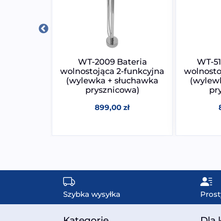
ateria
WT-2009 Bateria
WT-51
-funkcyjna
wolnostojąca 2-funkcyjna
wolnosto
łuchawka
(wylewka + słuchawka
(wylew
owa)
prysznicowa)
pr
0
zł
899,00
zł
Szybka wysyłka
Prost
Kategorie
Dla 