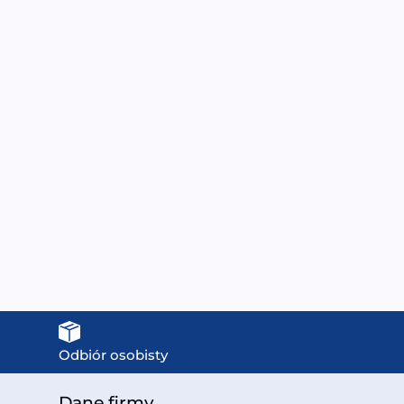
WT-JS4201B Bateria
WT-51115B Bateria
lnostojąca 2-funkcyjna
wolnostojąca 2-funkcyjna
(wylewka + słuchawka
(wylewka + słuchawka
prysznicowa)
prysznicowa)
1099,00
zł
899,00
zł
Odbiór osobisty
Dane firmy