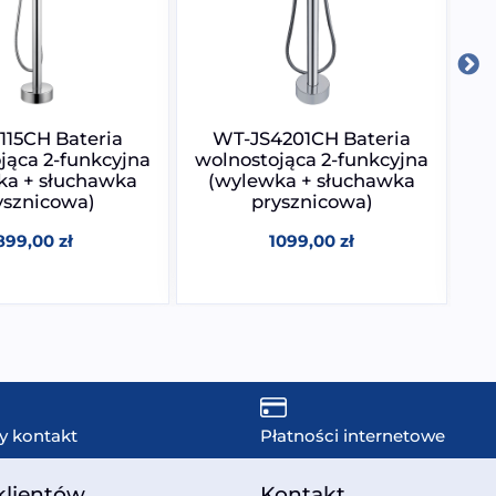
115CH Bateria
WT-JS4201CH Bateria
jąca 2-funkcyjna
wolnostojąca 2-funkcyjna
wo
ka + słuchawka
(wylewka + słuchawka
ysznicowa)
prysznicowa)
899,00
zł
1099,00
zł
y kontakt
Płatności internetowe
klientów
Kontakt