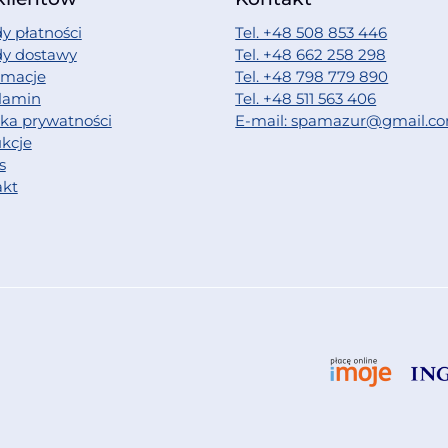
y płatności
Tel. +48 508 853 446
dy dostawy
Tel. +48 662 258 298
amacje
Tel. +48 798 779 890
lamin
Tel. +48 511 563 406
yka prywatności
E-mail: spamazur@gmail.c
ukcje
s
akt