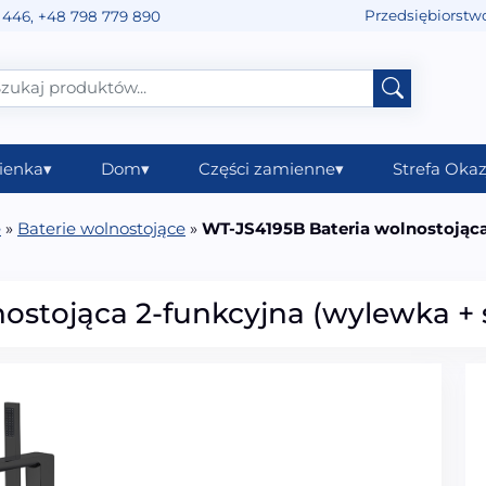
Przedsiębiorstw
 446
,
+48 798 779 890
ienka
▾
Dom
▾
Części zamienne
▾
Strefa Okaz
e
»
Baterie wolnostojące
»
WT-JS4195B Bateria wolnostojąc
ostojąca 2-funkcyjna (wylewka +