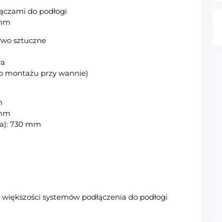
ączami do podłogi
 mm
ywo sztuczne
wa
do montażu przy wannie)
m
 mm
ża): 730 mm
 większości systemów podłączenia do podłogi