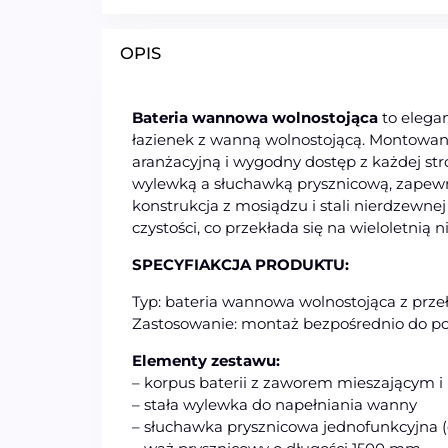
OPIS
Bateria wannowa wolnostojąca
to elega
łazienek z wanną wolnostojącą. Montowan
aranżacyjną i wygodny dostęp z każdej st
wylewką a słuchawką prysznicową, zapewn
konstrukcja z mosiądzu i stali nierdzewne
czystości, co przekłada się na wieloletnią 
SPECYFIAKCJA PRODUKTU:
Typ: bateria wannowa wolnostojąca z prze
Zastosowanie: montaż bezpośrednio do po
Elementy zestawu:
– korpus baterii z zaworem mieszającym i 
– stała wylewka do napełniania wanny
– słuchawka prysznicowa jednofunkcyjna 