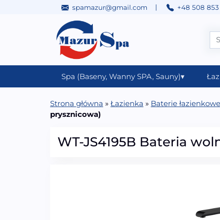
|
spamazur@gmail.com
+48 508 853
Przejdź do treści
Main Navigation
Spa (Baseny, Wanny SPA, Sauny)
▾
Łaz
Strona główna
»
Łazienka
»
Baterie łazienkow
prysznicowa)
WT-JS4195B Bateria woln