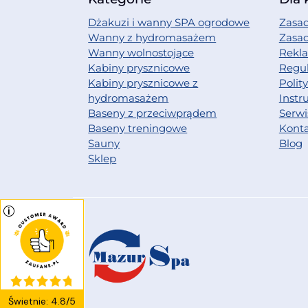
Dżakuzi i wanny SPA ogrodowe
Zasad
Wanny z hydromasażem
Zasa
Wanny wolnostojące
Rekl
Kabiny prysznicowe
Regu
Kabiny prysznicowe z
Polit
hydromasażem
Instr
Baseny z przeciwprądem
Serwi
Baseny treningowe
Kont
Sauny
Blog
Sklep
Świetnie
:
4.8
/
5