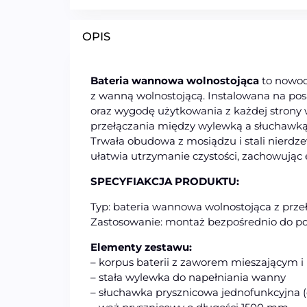
OPIS
Bateria wannowa wolnostojąca
to nowocz
z wanną wolnostojącą. Instalowana na po
oraz wygodę użytkowania z każdej stro
przełączania między wylewką a słuchawką
Trwała obudowa z mosiądzu i stali nierdz
ułatwia utrzymanie czystości, zachowując 
SPECYFIAKCJA PRODUKTU:
Typ: bateria wannowa wolnostojąca z prze
Zastosowanie: montaż bezpośrednio do po
Elementy zestawu:
– korpus baterii z zaworem mieszającym i 
– stała wylewka do napełniania wanny
– słuchawka prysznicowa jednofunkcyjna 