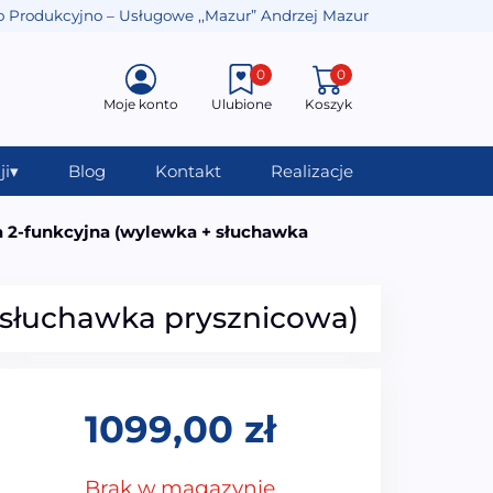
o Produkcyjno – Usługowe ,,Mazur” Andrzej Mazur
0
0
Moje konto
Ulubione
Koszyk
ji
▾
Blog
Kontakt
Realizacje
a 2-funkcyjna (wylewka + słuchawka
 słuchawka prysznicowa)
1099,00
zł
Brak w magazynie