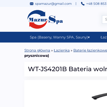
|
spamazur@gmail.com
+48 508 853
Przejdź do treści
Main Navigation
Spa (Baseny, Wanny SPA, Sauny)
▾
Łaz
Strona główna
»
Łazienka
»
Baterie łazienkow
prysznicowa)
WT-JS4201B Bateria woln