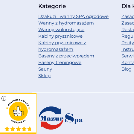
Kategorie
Dla 
Dżakuzi i wanny SPA ogrodowe
Zasad
Wanny z hydromasażem
Zasa
Wanny wolnostojące
Rekl
Kabiny prysznicowe
Regu
Kabiny prysznicowe z
Polit
hydromasażem
Instr
Baseny z przeciwprądem
Serwi
Baseny treningowe
Kont
Sauny
Blog
Sklep