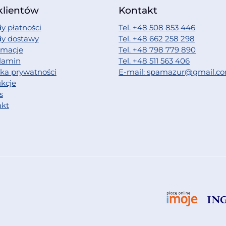
klientów
Kontakt
y płatności
Tel. +48 508 853 446
dy dostawy
Tel. +48 662 258 298
amacje
Tel. +48 798 779 890
lamin
Tel. +48 511 563 406
yka prywatności
E-mail: spamazur@gmail.c
ukcje
s
akt