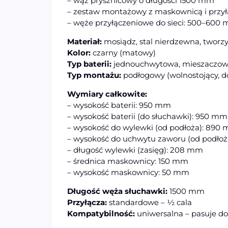
– wąż prysznicowy o długości 1500 mm
– zestaw montażowy z maskownicą i przył
– węże przyłączeniowe do sieci: 500–600
Materiał:
mosiądz, stal nierdzewna, tworz
Kolor:
czarny (matowy)
Typ baterii:
jednouchwytowa, mieszaczo
Typ montażu:
podłogowy (wolnostojący, 
Wymiary całkowite:
– wysokość baterii: 950 mm
– wysokość baterii (do słuchawki): 950 mm
– wysokość do wylewki (od podłoża): 890
– wysokość do uchwytu zaworu (od podłoż
– długość wylewki (zasięg): 208 mm
– średnica maskownicy: 150 mm
– wysokość maskownicy: 50 mm
Długość węża słuchawki:
1500 mm
Przyłącza:
standardowe – ½ cala
Kompatybilność:
uniwersalna – pasuje do