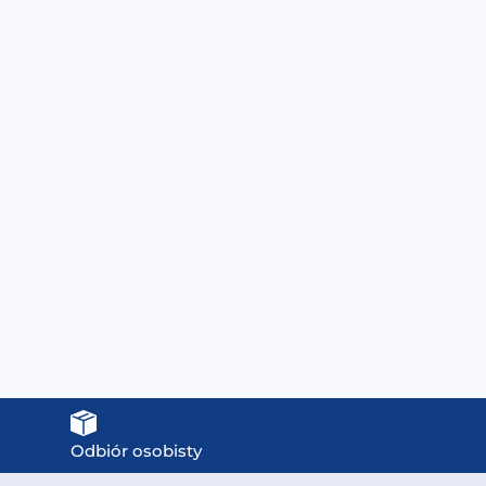
WT-2009 Bateria
WT-JS4201CH Bateria
lnostojąca 2-funkcyjna
wolnostojąca 2-funkcyjna
(wylewka + słuchawka
(wylewka + słuchawka
prysznicowa)
prysznicowa)
899,00
zł
1099,00
zł
Odbiór osobisty