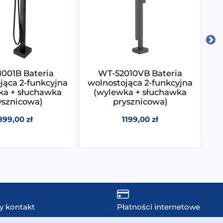
001B Bateria
WT-52010VB Bateria
jąca 2-funkcyjna
wolnostojąca 2-funkcyjna
wo
ka + słuchawka
(wylewka + słuchawka
ysznicowa)
prysznicowa)
899,00
zł
1199,00
zł
y kontakt
Płatności internetowe