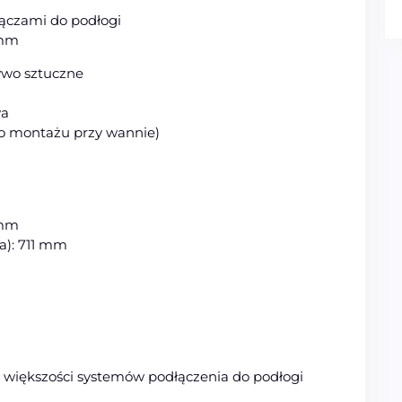
ączami do podłogi
 mm
ywo sztuczne
wa
do montażu przy wannie)
 mm
a): 711 mm
 większości systemów podłączenia do podłogi