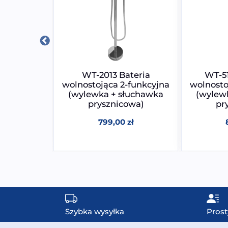
ateria
WT-2013 Bateria
WT-51
-funkcyjna
wolnostojąca 2-funkcyjna
wolnosto
łuchawka
(wylewka + słuchawka
(wylew
owa)
prysznicowa)
pr
0
zł
799,00
zł
Szybka wysyłka
Prost