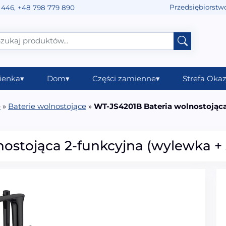
Przedsiębiorstw
 446
,
+48 798 779 890
ienka
▾
Dom
▾
Części zamienne
▾
Strefa Okaz
e
»
Baterie wolnostojące
»
WT-JS4201B Bateria wolnostojąc
ostojąca 2-funkcyjna (wylewka +