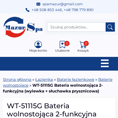
spamazur@gmail.com
+48 508 853 446
,
+48 798 779 890
Przejdź do treści
Main Navigation
0
0
Moje konto
Ulubione
Koszyk
☰
Strona główna
»
Łazienka
»
Baterie łazienkowe
»
Baterie
wolnostojące
»
WT-51115G Bateria wolnostojąca 2-
funkcyjna (wylewka + słuchawka prysznicowa)
WT-51115G Bateria
wolnostojąca 2-funkcyjna