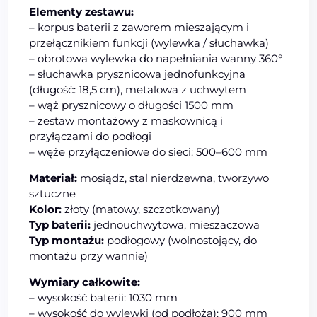
Elementy zestawu:
– korpus baterii z zaworem mieszającym i
przełącznikiem funkcji (wylewka / słuchawka)
– obrotowa wylewka do napełniania wanny 360°
– słuchawka prysznicowa jednofunkcyjna
(długość: 18,5 cm), metalowa z uchwytem
– wąż prysznicowy o długości 1500 mm
– zestaw montażowy z maskownicą i
przyłączami do podłogi
– węże przyłączeniowe do sieci: 500–600 mm
Materiał:
mosiądz, stal nierdzewna, tworzywo
sztuczne
Kolor:
złoty (matowy, szczotkowany)
Typ baterii:
jednouchwytowa, mieszaczowa
Typ montażu:
podłogowy (wolnostojący, do
montażu przy wannie)
Wymiary całkowite:
– wysokość baterii: 1030 mm
– wysokość do wylewki (od podłoża): 900 mm