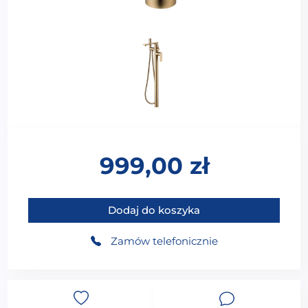
999,00
zł
ilość WT-51115G Bateria wolnostojąca 2-funkcyjna (wy
Dodaj do koszyka
Zamów telefonicznie