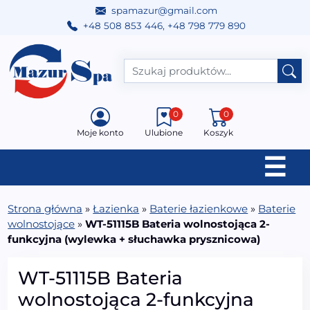
spamazur@gmail.com
+48 508 853 446
,
+48 798 779 890
Przejdź do treści
Main Navigation
0
0
Moje konto
Ulubione
Koszyk
☰
Strona główna
»
Łazienka
»
Baterie łazienkowe
»
Baterie
wolnostojące
»
WT-51115B Bateria wolnostojąca 2-
funkcyjna (wylewka + słuchawka prysznicowa)
WT-51115B Bateria
wolnostojąca 2-funkcyjna