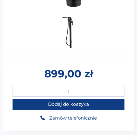
899,00
zł
ilość WT-51115B Bateria wolnostojąca 2-funkcyjna (wy
Dodaj do koszyka
Zamów telefonicznie