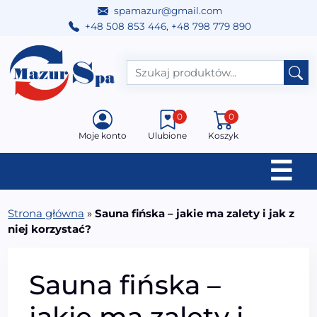
spamazur@gmail.com
+48 508 853 446
,
+48 798 779 890
Przejdź do treści
Main Navigation
0
0
Moje konto
Ulubione
Koszyk
☰
Strona główna
»
Sauna fińska – jakie ma zalety i jak z
niej korzystać?
Sauna fińska –
jakie ma zalety i