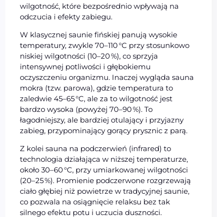
wilgotność, które bezpośrednio wpływają na
odczucia i efekty zabiegu.
W klasycznej saunie fińskiej panują wysokie
temperatury, zwykle 70–110 °C przy stosunkowo
niskiej wilgotności (10–20 %), co sprzyja
intensywnej potliwości i głębokiemu
oczyszczeniu organizmu. Inaczej wygląda sauna
mokra (tzw. parowa), gdzie temperatura to
zaledwie 45–65 °C, ale za to wilgotność jest
bardzo wysoka (powyżej 70–90 %). To
łagodniejszy, ale bardziej otulający i przyjazny
zabieg, przypominający gorący prysznic z parą.
Z kolei sauna na podczerwień (infrared) to
technologia działająca w niższej temperaturze,
około 30–60 °C, przy umiarkowanej wilgotności
(20–25 %). Promienie podczerwone rozgrzewają
ciało głębiej niż powietrze w tradycyjnej saunie,
co pozwala na osiągnięcie relaksu bez tak
silnego efektu potu i uczucia duszności.