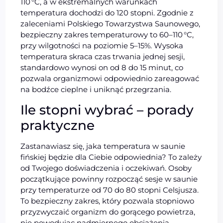
110 °C, a w ekstremalnych warunkach
temperatura dochodzi do 120 stopni. Zgodnie z
zaleceniami Polskiego Towarzystwa Saunowego,
bezpieczny zakres temperaturowy to 60–110 °C,
przy wilgotności na poziomie 5–15%. Wysoka
temperatura skraca czas trwania jednej sesji,
standardowo wynosi on od 8 do 15 minut, co
pozwala organizmowi odpowiednio zareagować
na bodźce cieplne i uniknąć przegrzania.
Ile stopni wybrać – porady
praktyczne
Zastanawiasz się, jaka temperatura w saunie
fińskiej będzie dla Ciebie odpowiednia? To zależy
od Twojego doświadczenia i oczekiwań. Osoby
początkujące powinny rozpocząć sesje w saunie
przy temperaturze od 70 do 80 stopni Celsjusza.
To bezpieczny zakres, który pozwala stopniowo
przyzwyczaić organizm do gorącego powietrza,
nie powodując nadmiernego obciążenia.