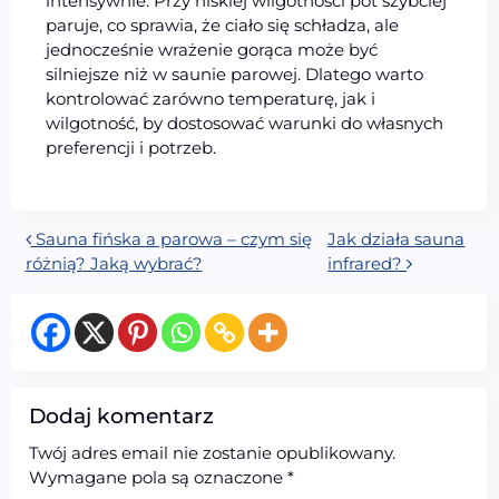
intensywnie. Przy niskiej wilgotności pot szybciej
paruje, co sprawia, że ciało się schładza, ale
jednocześnie wrażenie gorąca może być
silniejsze niż w saunie parowej. Dlatego warto
kontrolować zarówno temperaturę, jak i
wilgotność, by dostosować warunki do własnych
preferencji i potrzeb.
Nawigacja wpisu
Sauna fińska a parowa – czym się
Jak działa sauna
różnią? Jaką wybrać?
infrared?
Dodaj komentarz
Twój adres email nie zostanie opublikowany.
Wymagane pola są oznaczone
*