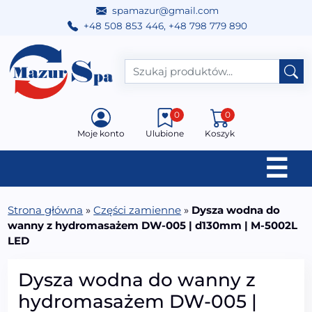
spamazur@gmail.com
+48 508 853 446
,
+48 798 779 890
Przejdź do treści
Main Navigation
0
0
Moje konto
Ulubione
Koszyk
☰
Strona główna
»
Części zamienne
»
Dysza wodna do
wanny z hydromasażem DW-005 | d130mm | M-5002L
LED
Dysza wodna do wanny z
hydromasażem DW-005 |