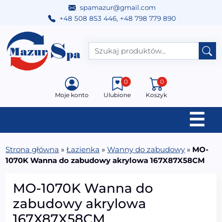
spamazur@gmail.com
+48 508 853 446
,
+48 798 779 890
Przejdź do treści
Main Navigation
0
0
Moje konto
Ulubione
Koszyk
☰
Strona główna
»
Łazienka
»
Wanny do zabudowy
»
MO-
1070K Wanna do zabudowy akrylowa 167X87X58CM
MO-1070K Wanna do
zabudowy akrylowa
167X87X58CM