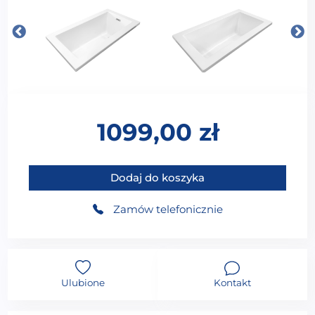
1099,00
zł
ilość MO-1070K Wanna do zabudowy akrylowa 167X8
Dodaj do koszyka
Zamów telefonicznie
Ulubione
Kontakt