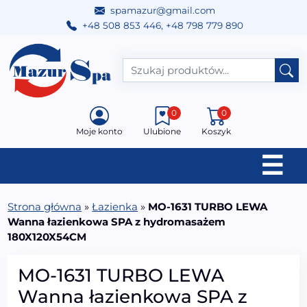
spamazur@gmail.com
+48 508 853 446
,
+48 798 779 890
Przejdź do treści
Main Navigation
0
0
Moje konto
Ulubione
Koszyk
☰
Strona główna
»
Łazienka
»
MO-1631 TURBO LEWA
Wanna łazienkowa SPA z hydromasażem
180X120X54CM
MO-1631 TURBO LEWA
Wanna łazienkowa SPA z