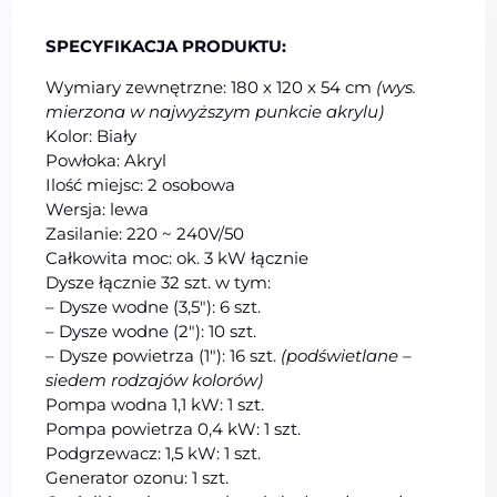
SPECYFIKACJA PRODUKTU:
Wymiary zewnętrzne: 180 x 120 x 54 cm
(wys.
mierzona w najwyższym punkcie akrylu)
Kolor: Biały
Powłoka: Akryl
Ilość miejsc: 2 osobowa
Wersja: lewa
Zasilanie: 220 ~ 240V/50
Całkowita moc: ok. 3 kW łącznie
Dysze łącznie 32 szt. w tym:
– Dysze wodne (3,5″): 6 szt.
– Dysze wodne (2″): 10 szt.
– Dysze powietrza (1″): 16 szt.
(podświetlane –
siedem rodzajów kolorów)
Pompa wodna 1,1 kW: 1 szt.
Pompa powietrza 0,4 kW: 1 szt.
Podgrzewacz: 1,5 kW: 1 szt.
Generator ozonu: 1 szt.