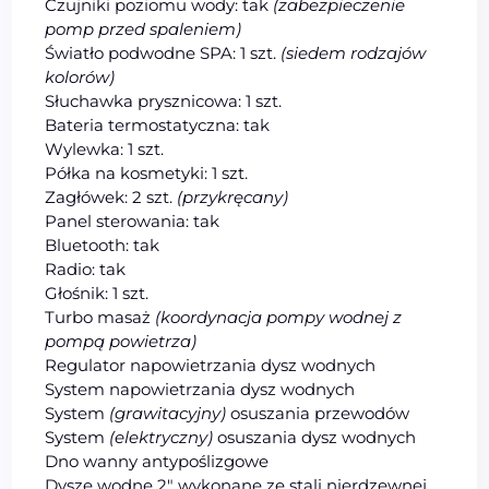
Czujniki poziomu wody: tak
(zabezpieczenie
pomp przed spaleniem)
Światło podwodne SPA: 1 szt.
(siedem rodzajów
kolorów)
Słuchawka prysznicowa: 1 szt.
Bateria termostatyczna: tak
Wylewka: 1 szt.
Półka na kosmetyki: 1 szt.
Zagłówek: 2 szt.
(przykręcany)
Panel sterowania: tak
Bluetooth: tak
Radio: tak
Głośnik: 1 szt.
Turbo masaż
(koordynacja pompy wodnej z
pompą powietrza)
Regulator napowietrzania dysz wodnych
System napowietrzania dysz wodnych
System
(grawitacyjny)
osuszania przewodów
System
(elektryczny)
osuszania dysz wodnych
Dno wanny antypoślizgowe
Dysze wodne 2″ wykonane ze stali nierdzewnej