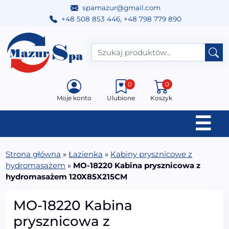
spamazur@gmail.com
+48 508 853 446
,
+48 798 779 890
Przejdź do treści
Main Navigation
0
0
Moje konto
Ulubione
Koszyk
☰
Strona główna
»
Łazienka
»
Kabiny prysznicowe z
hydromasażem
»
MO-18220 Kabina prysznicowa z
hydromasażem 120X85X215CM
MO-18220 Kabina
prysznicowa z